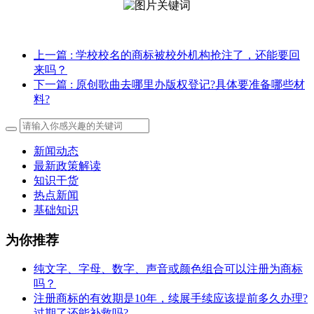
上一篇
: 学校校名的商标被校外机构抢注了，还能要回
来吗？
下一篇
: 原创歌曲去哪里办版权登记?具体要准备哪些材
料?
新闻动态
最新政策解读
知识干货
热点新闻
基础知识
为你推荐
纯文字、字母、数字、声音或颜色组合可以注册为商标
吗？
注册商标的有效期是10年，续展手续应该提前多久办理?
过期了还能补救吗?