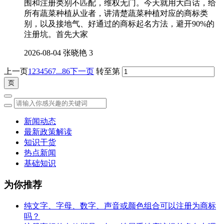
围和注册类别不匹配，维权无门。今天就用大白话，给
所有蔬菜种植从业者，讲清楚蔬菜种植对应的商标类
别，以及接地气、好通过的商标起名方法，避开90%的
注册坑。首先大家
2026-08-04
张晓艳
3
上一页
1
2
3
4
5
6
7
...86
下一页
转至第
新闻动态
最新政策解读
知识干货
热点新闻
基础知识
为你推荐
纯文字、字母、数字、声音或颜色组合可以注册为商标
吗？