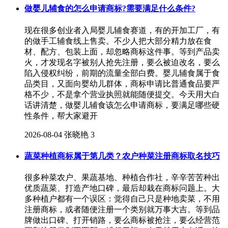
做婴儿辅食的怎么申请商标?需要满足什么条件?
现在很多创业者入局婴儿辅食赛道，有的开加工厂，有
的做手工辅食线上售卖。不少人把大部分精力放在食
材、配方、包装上面，却忽略商标这件事。等到产品卖
火，才发现名字被别人抢先注册，要么被迫改名，要么
陷入侵权纠纷，前期的流量全部白费。婴儿辅食属于食
品类目，又面向婴幼儿群体，商标申请比普通食品要严
格不少，不是拿个营业执照就能随便提交。今天用大白
话讲清楚，做婴儿辅食该怎么申请商标，要满足哪些硬
性条件，帮大家避开
2026-08-04
张晓艳
3
蔬菜种植商标属于第几类？农户种菜注册商标取名技巧
很多种菜农户、果蔬基地、种植合作社，辛辛苦苦种出
优质蔬菜、打造产地口碑，最后却栽在商标问题上。大
多种植户都有一个误区：觉得自己只是种地卖菜，不用
注册商标，或者随便注册一个类别就万事大吉。等到品
牌做出口碑、打开销路，要么商标被抢注，要么经营范