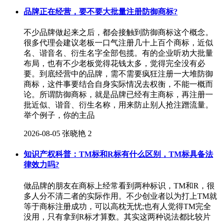
​品牌正在经营，要不要大批量注册防御商标?
不少品牌做起来之后，都会接触到防御商标这个概念。
很多代理会建议老板一口气注册几十上百个商标，近似
名、谐音名、衍生名字全部包揽。有的企业听劝大批量
布局，也有不少老板觉得花钱太多，觉得完全没有必
要。到底经营中的品牌，需不需要疯狂注册一大堆防御
商标，这件事要结合自身实际情况去权衡，不能一概而
论。所谓防御商标，就是品牌已经有主商标，再注册一
批近似、谐音、衍生名称，用来防止别人抢注蹭流量。
举个例子，你的主品
2026-08-05
张晓艳
2
知识产权科普：TM标和R标有什么区别，TM标具备法
律效力吗?
做品牌的朋友在商标上经常看到两种标识，TM和R，很
多人分不清二者的实际作用。不少创业者以为打上TM就
等于商标注册成功，可以高枕无忧;也有人觉得TM完全
没用，只有拿到R标才算数。其实这两种说法都比较片