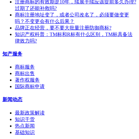
注册商标的有效期是10年，续展手续应该提前多久办理?
过期了还能补救吗?
商标注册地址变了，或者公司改名了，必须要做变更
吗？不变更会有什么后果？
​品牌正在经营，要不要大批量注册防御商标?
知识产权科普：TM标和R标有什么区别，TM标具备法
律效力吗?
知产服务
商标服务
商标出售
著作权服务
国际商标申请
新闻动态
最新政策解读
知识干货
热点新闻
基础知识