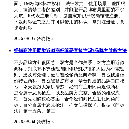
面，TM标与R标在权利、法律效力、使用场景上差距很
大，搞清楚二者的差别，才能避开品牌布局里面的不少
大坑。R代表注册商标，是国家知识产权局核准注册、
下发商标证书之后才可以使用的标识。拿到注册证，意
味着商标
2026-08-05
张晓艳
2
经销商注册同类近似商标算恶意抢注吗?品牌方维权方法
不少品牌方都很困惑：双方是合作关系，对方注册近似
商标，到底算不算违规?能不能维权?很多人因为不懂规
则、没及时处理，最后被经销商反向牵制，要么被迫低
价转让商标，要么被挤占市场，辛苦打造的品牌白白吃
亏。今天就跟大家讲清楚，经销商注册同类近似商标，
是否属于恶意抢注，以及品牌方完整、合适的维权流
程。首先明确核心答案：合作经销商抢注近似同类商
标，百分百属于恶意抢注，不受法律保护。根据《商标
法》第十五条、第三
2026-08-04
张晓艳
3