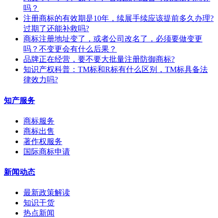
吗？
注册商标的有效期是10年，续展手续应该提前多久办理?
过期了还能补救吗?
商标注册地址变了，或者公司改名了，必须要做变更
吗？不变更会有什么后果？
​品牌正在经营，要不要大批量注册防御商标?
知识产权科普：TM标和R标有什么区别，TM标具备法
律效力吗?
知产服务
商标服务
商标出售
著作权服务
国际商标申请
新闻动态
最新政策解读
知识干货
热点新闻