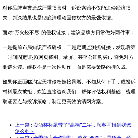
对你品牌声誉造成严重损害时，诉讼索赔不仅能追偿经济损
失，判决结果也是彻底清理顽固侵权方的最强依据。
面对“野火烧不尽”的侵权链接，建议品牌方日常做好两件事：
一是提前布局知识产权确权，二是定期监测抓链接，发现后第
一时间固定证据(网页截图、录屏、甚至公证购买)，避免对方
删链灭迹。维权不是一次性动作，而是需要策略的持久战。
如果你正面临淘宝天猫侵权链接暴增、不知从何下手，或投诉
材料屡次被拒，欢迎直接咨询我们，帮你评估权利基础、梳理
取证要点与投诉策略，制定更高效的清网方案。
上一篇
: 卖酒杯标题带了“高档”二字，顾客举报到我该
怎么办？
下一篇
: 全季酒店合作到期，改名“全李”：是巧合，还