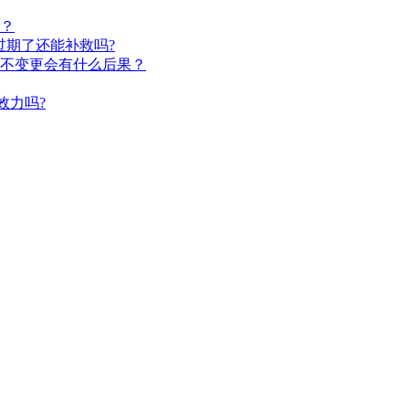
？
过期了还能补救吗?
不变更会有什么后果？
效力吗?