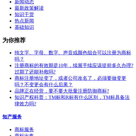
新闻动态
最新政策解读
知识干货
热点新闻
基础知识
为你推荐
纯文字、字母、数字、声音或颜色组合可以注册为商标
吗？
注册商标的有效期是10年，续展手续应该提前多久办理?
过期了还能补救吗?
商标注册地址变了，或者公司改名了，必须要做变更
吗？不变更会有什么后果？
​品牌正在经营，要不要大批量注册防御商标?
知识产权科普：TM标和R标有什么区别，TM标具备法
律效力吗?
知产服务
商标服务
商标出售