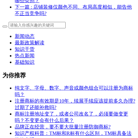
哪些类别？
下一篇
: 店铺装修仅颜色不同、布局高度相似，能告他
不正当竞争吗?
新闻动态
最新政策解读
知识干货
热点新闻
基础知识
为你推荐
纯文字、字母、数字、声音或颜色组合可以注册为商标
吗？
注册商标的有效期是10年，续展手续应该提前多久办理?
过期了还能补救吗?
商标注册地址变了，或者公司改名了，必须要做变更
吗？不变更会有什么后果？
​品牌正在经营，要不要大批量注册防御商标?
知识产权科普：TM标和R标有什么区别，TM标具备法