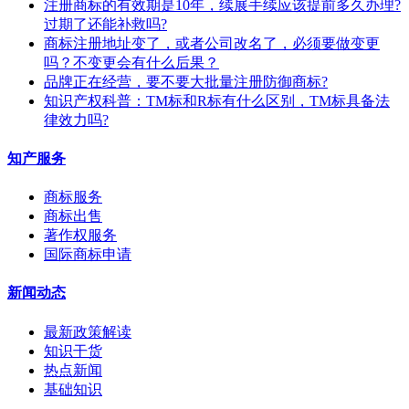
注册商标的有效期是10年，续展手续应该提前多久办理?
过期了还能补救吗?
商标注册地址变了，或者公司改名了，必须要做变更
吗？不变更会有什么后果？
​品牌正在经营，要不要大批量注册防御商标?
知识产权科普：TM标和R标有什么区别，TM标具备法
律效力吗?
知产服务
商标服务
商标出售
著作权服务
国际商标申请
新闻动态
最新政策解读
知识干货
热点新闻
基础知识