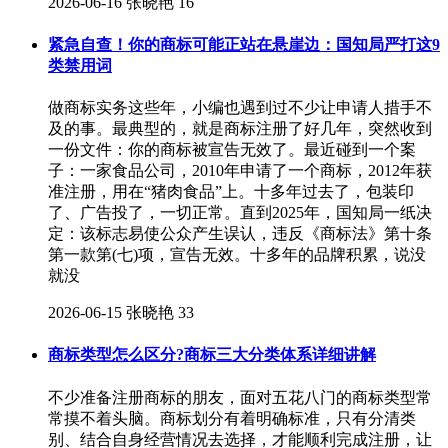
2026-06-16
张晓艳
16
紧急自查！你的商标可能正站在悬崖边：国知局严打这9
类禁用词
做商标实务这些年，小编也遇到过不少让申请人措手不
及的事。最典型的，就是商标注册了好几年，突然收到
一份文件：你的商标被宣告无效了。最近碰到一个案
子：一家食品公司，2010年申请了一个商标，2012年获
准注册，用在“猪肉食品”上。十多年过去了，包装印
了、广告投了，一切正常。直到2025年，国知局一纸决
定：该标志易使公众产生误认，违反《商标法》第十条
第一款第(七)项，宣告无效。十多年的品牌积累，说没
就没
2026-06-15
张晓艳
33
商标类型怎么区分?商标三大分类体系详细讲解
不少准备注册商标的朋友，面对五花八门的商标类型常
常摸不着头脑。商标划分有着明确标准，只有分清类
别、结合自身经营情况去选择，才能顺利完成注册，让