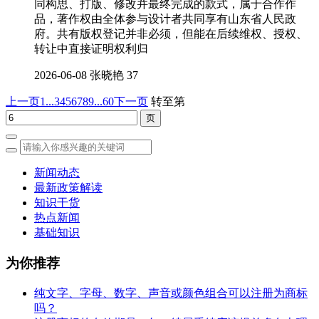
同构思、打版、修改并最终完成的款式，属于合作作
品，著作权由全体参与设计者共同享有山东省人民政
府。共有版权登记并非必须，但能在后续维权、授权、
转让中直接证明权利归
2026-06-08
张晓艳
37
上一页
1...
3
4
5
6
7
8
9
...60
下一页
转至第
新闻动态
最新政策解读
知识干货
热点新闻
基础知识
为你推荐
纯文字、字母、数字、声音或颜色组合可以注册为商标
吗？