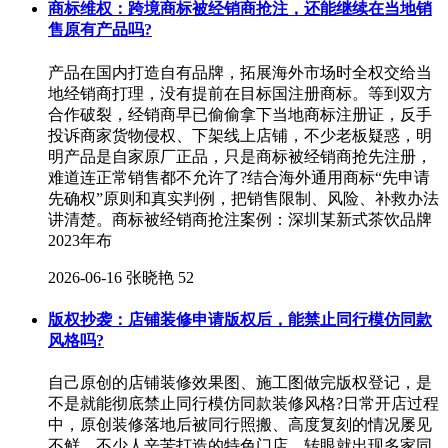
商标维权：跨境商标被经销商抢注，还能继续在当地销
售原有产品吗?
产品在国内打造自有品牌，拓展海外市场时全权交给当
地经销商打理，没有提前在目标国注册商标。等到双方
合作破裂，经销商早已偷偷拿下当地商标注册证，反手
投诉商家货物侵权、下架线上店铺，不少老板疑惑，明
明产品是自家原厂正品，只是商标被经销商抢先注册，
难道连正常销售都不允许了?结合海外通用商标“先申请
先确权”原则和真实判例，把销售限制、风险、补救办法
讲清楚。商标被经销商抢注案例：深圳某新式茶饮品牌
2023年布
2026-06-16
张晓艳
52
版权抄袭：店铺装修申请版权后，能禁止同行模仿同款
风格吗?
自己原创的店铺装修效果图、施工图做完版权登记，是
不是就能彻底禁止同行模仿同款装修风格?日常开店过程
中，原创装修落地后被同行照搬、高度复刻的情况屡见
不鲜，不少人辛苦打造的特色门店，转眼就出现多家同