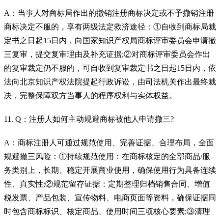
A：当事人对商标局作出的撤销注册商标决定或不予撤销注册
商标决定不服的，享有两级法定救济途径：①自收到商标局裁
定书之日起15日内，向国家知识产权局商标评审委员会申请撤
三复审，提交复审理由及补充证据;②对商标评审委员会作出
的复审裁定仍不服的，可自收到复审裁定书之日起15日内，依
法向北京知识产权法院提起行政诉讼，由司法机关作出最终裁
决，完整保障双方当事人的程序权利与实体权益。
11. Q：注册人如何主动规避商标被他人申请撤三?
A：商标注册人可通过规范使用、完善证据、合理布局，全面
规避撤三风险：①持续规范使用：在商标核定的全部商品/服
务类别上，长期、稳定开展商业使用，确保使用行为具备连续
性、真实性;②规范留存证据：定期整理归档销售合同、增值
税发票、产品包装、宣传物料、电商页面等资料，确保证据同
时包含商标标识、核定商品、使用时间三项核心要素;③清理