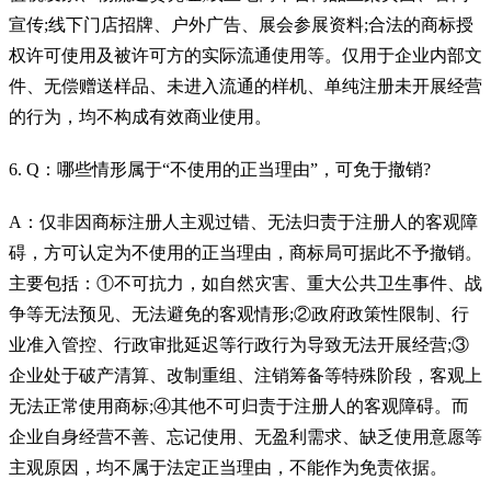
宣传;线下门店招牌、户外广告、展会参展资料;合法的商标授
权许可使用及被许可方的实际流通使用等。仅用于企业内部文
件、无偿赠送样品、未进入流通的样机、单纯注册未开展经营
的行为，均不构成有效商业使用。
6. Q：哪些情形属于“不使用的正当理由”，可免于撤销?
A：仅非因商标注册人主观过错、无法归责于注册人的客观障
碍，方可认定为不使用的正当理由，商标局可据此不予撤销。
主要包括：①不可抗力，如自然灾害、重大公共卫生事件、战
争等无法预见、无法避免的客观情形;②政府政策性限制、行
业准入管控、行政审批延迟等行政行为导致无法开展经营;③
企业处于破产清算、改制重组、注销筹备等特殊阶段，客观上
无法正常使用商标;④其他不可归责于注册人的客观障碍。而
企业自身经营不善、忘记使用、无盈利需求、缺乏使用意愿等
主观原因，均不属于法定正当理由，不能作为免责依据。